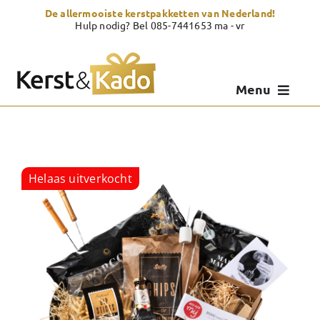
Skip
De allermooiste kerstpakketten van Nederland!
to
Hulp nodig? Bel 085-7441653 ma - vr
content
Menu
Kerstpakketten
Kerstcadeau
Helaas uitverkocht
Zelf samenstellen
Showroom
Over Kerst & Kado