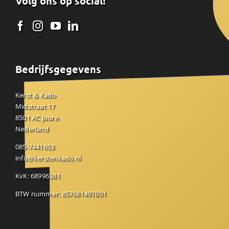
Volg ons op social!
Bedrijfsgegevens
Kerst & Kado
Midstraat 17
8501 AC Joure
Nederland
085-7441653
info@kerstenkado.nl
KvK: 68996381
BTW nummer: 857681497B01