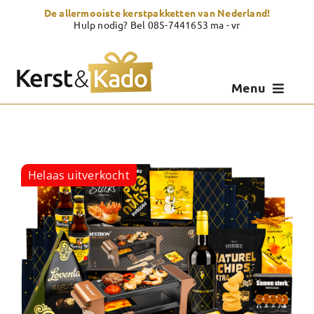
Skip
De allermooiste kerstpakketten van Nederland!
to
Hulp nodig? Bel 085-7441653 ma - vr
content
Menu
Kerstpakketten
Kerstcadeau
Helaas uitverkocht
Zelf samenstellen
Showroom
Over Kerst & Kado