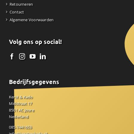
Retourneren
Contact
Algemene Voorwaarden
Volg ons op social!
Bedrijfsgegevens
Kerst & Kado
Midstraat 17
8501 AC Joure
Nederland
085-7441653
info@kerstenkado.nl