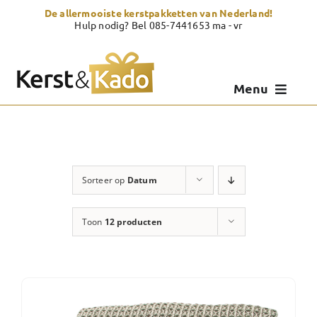
Skip
De allermooiste kerstpakketten van Nederland!
to
Hulp nodig? Bel 085-7441653 ma - vr
content
Menu
Kerstpakketten
Kerstcadeau
Sorteer op
Datum
Zelf samenstellen
Toon
12 producten
Showroom
Over Kerst & Kado