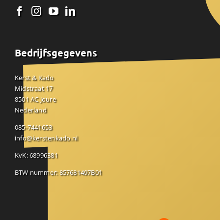
Bedrijfsgegevens
Kerst & Kado
Midstraat 17
8501 AC Joure
Nederland
085-7441653
info@kerstenkado.nl
KvK: 68996381
BTW nummer: 857681497B01