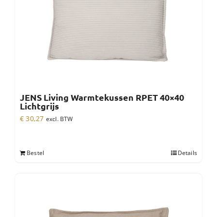
JENS Living Warmtekussen RPET 40×40
Lichtgrijs
€
30,27
excl. BTW
Bestel
Details