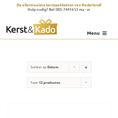
Skip
De allermooiste kerstpakketten van Nederland!
to
Hulp nodig? Bel 085-7441653 ma - vr
content
Menu
Kerstpakketten
Kerstcadeau
Sorteer op
Datum
Zelf samenstellen
Toon
12 producten
Showroom
Over Kerst & Kado