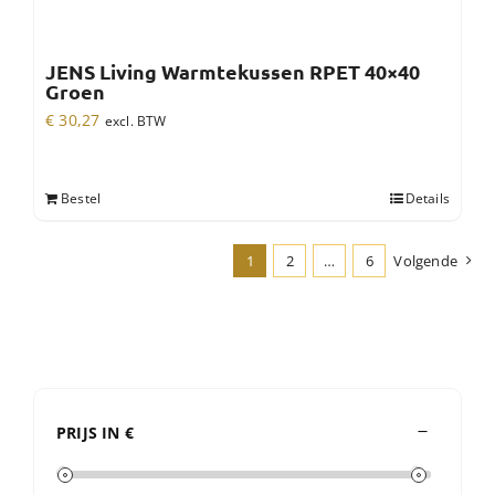
JENS Living Warmtekussen RPET 40×40
Groen
€
30,27
excl. BTW
Bestel
Details
1
2
…
6
Volgende
PRIJS IN €