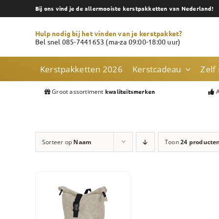
Skip
Bij ons vind je de allermooiste kerstpakketten van Nederland!
to
content
Hulp nodig bij het vinden van je kerstpakket?
Bel snel 085-7441653 (ma-za 09:00-18:00 uur)
Kerstpakketten 2026
Kerstcadeau
Zelf
Groot assortiment
A
kwaliteitsmerken
Sorteer op
Naam
Toon
24 producte