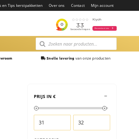
s en Tips kerstpakketten
Over ons
Contact
Mijn account
Producten
zoeken
van onze producten
owroom
Snelle levering
PRIJS IN €