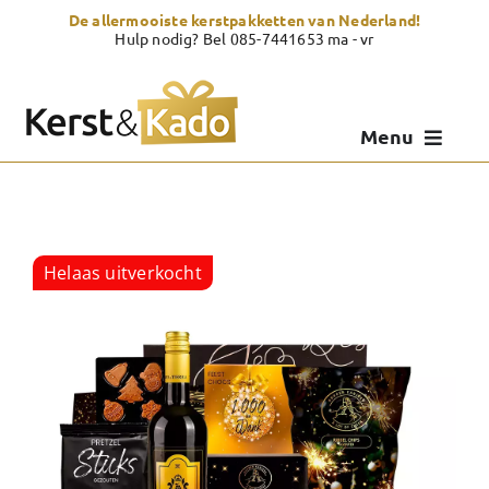
Skip
De allermooiste kerstpakketten van Nederland!
to
Hulp nodig? Bel 085-7441653 ma - vr
content
Menu
Kerstpakketten
Kerstcadeau
Helaas uitverkocht
Zelf samenstellen
Showroom
Over Kerst & Kado