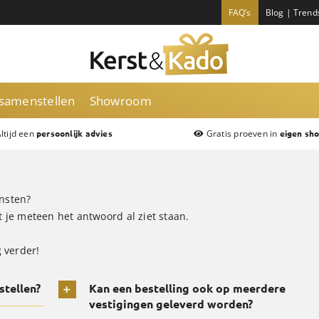
FAQ’s
Blog | Trend
 samenstellen
Showroom
ltijd een
Gratis proeven in
persoonlijk advies
eigen sh
ensten?
t je meteen het antwoord al ziet staan.
 verder!
stellen?
Kan een bestelling ook op meerdere
vestigingen geleverd worden?