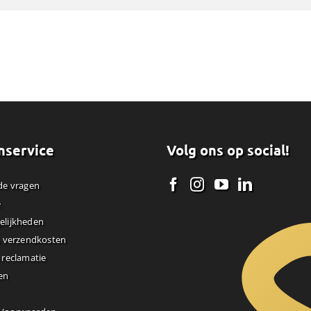
nservice
Volg ons op social!
de vragen
e
elijkheden
& verzendkosten
 reclamatie
en