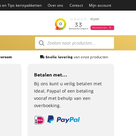
s en Tips kerstpakketten
Over ons
Contact
Mijn account
Producten
zoeken
van onze producten
owroom
Snelle levering
Betalen met…
Bij ons kunt u veilig betalen met
Ideal, Paypal of een betaling
vooraf met behulp van een
overboeking.