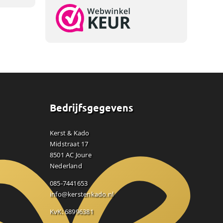
Bedrijfsgegevens
Kerst & Kado
Midstraat 17
8501 AC Joure
Nederland
085-7441653
info@kerstenkado.nl
KvK: 68996381