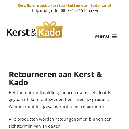
Skip
De allermooiste kerstpakketten van Nederland!
to
Hulp nodig? Bel 085-7441653 ma - vr
content
Menu
Kerstpakketten
Kerstcadeau
Retourneren aan Kerst &
Zelf samenstellen
Kado
Het kan natuurlijk altijd gebeuren dat er iets fout is
Showroom
gegaan of dat u ontevreden bent over uw product.
Wanneer dat het geval is kunt u het retourneren.
Over Kerst & Kado
Alle producten worden retour genomen binnen een
zichttermijn van 14 dagen.