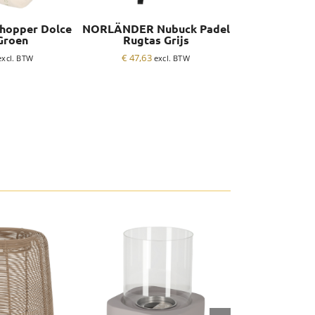
Shopper Dolce
NORLÄNDER Nubuck Padel
NORLÄNDER N
Groen
Rugtas Grijs
Racket Dra
€
47,63
€
23,76
excl. BTW
excl. BTW
e