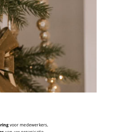
ring
voor medewerkers,
es
van uw organisatie.