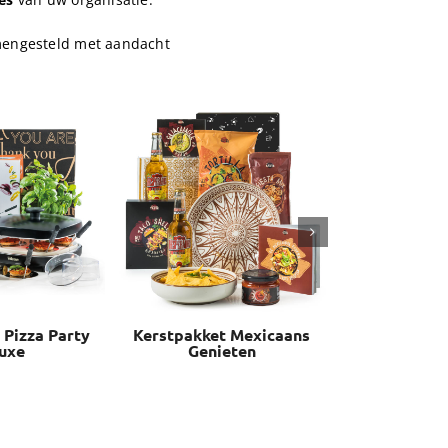
mengesteld met aandacht
 Pizza Party
Kerstpakket Mexicaans
Kerstpakket
uxe
Genieten