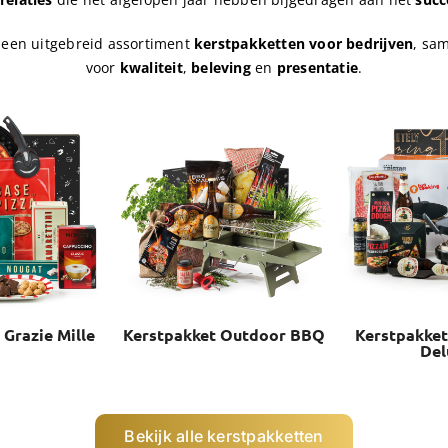
 een uitgebreid assortiment
kerstpakketten voor bedrijven
, sa
voor
kwaliteit
,
beleving
en
presentatie
.
 Grazie Mille
Kerstpakket Outdoor BBQ
Kerstpakket
Del
Bekijk alle kerstpakketten