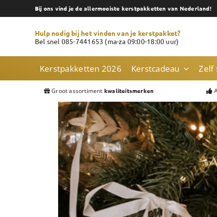
Skip
Bij ons vind je de allermooiste kerstpakketten van Nederland!
to
content
Hulp nodig bij het vinden van je kerstpakket?
Bel snel 085-7441653 (ma-za 09:00-18:00 uur)
Kerstpakketten 2026
Kerstcadeau
Zelf
Groot assortiment
A
kwaliteitsmerken