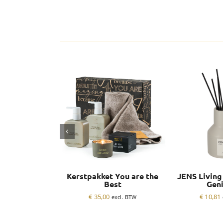
Kerstpakket You are the
JENS Living
Best
Gen
€
35,00
€
10,81
excl. BTW