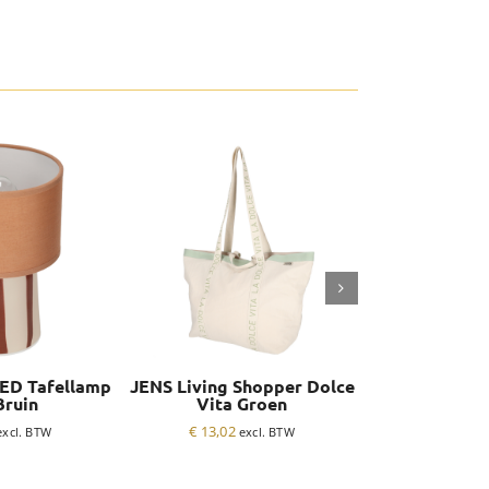
LED Tafellamp
JENS Living Shopper Dolce
JENS Living B
Bruin
Vita Groen
Groot
€
13,02
€
17,25
excl. BTW
excl. BTW
e