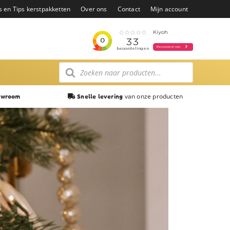
s en Tips kerstpakketten
Over ons
Contact
Mijn account
Producten
zoeken
van onze producten
owroom
Snelle levering