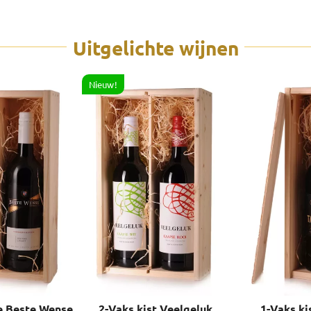
Uitgelichte wijnen
Nieuw!
De Beste Wense
2-Vaks kist Veelgeluk
1-Vaks ki