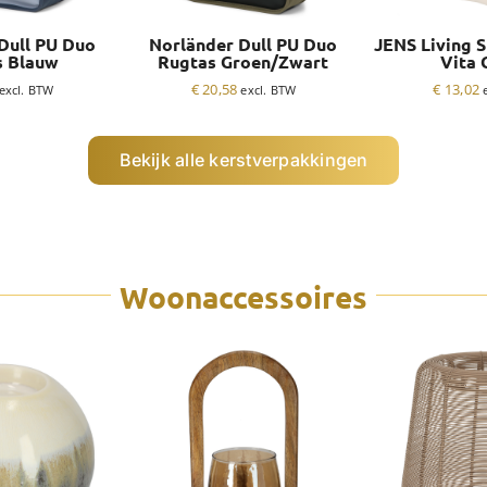
Dull PU Duo
Norländer Dull PU Duo
JENS Living 
s Blauw
Rugtas Groen/Zwart
Vita 
€
20,58
€
13,02
excl. BTW
excl. BTW
Bekijk alle kerstverpakkingen
Woonaccessoires