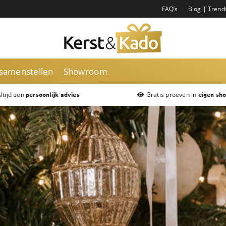
FAQ’s
Blog | Trend
 samenstellen
Showroom
ltijd een
Gratis proeven in
persoonlijk advies
eigen sh