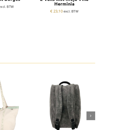
Herminia
€
19,79
excl. BTW
e
€
23,10
excl. BTW