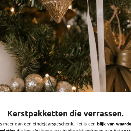
Kerstpakketten die verrassen.
s meer dan een eindejaarsgeschenk. Het is een
blijk van waarde
relaties
die het afgelopen jaar hebben bijgedragen aan het
succ