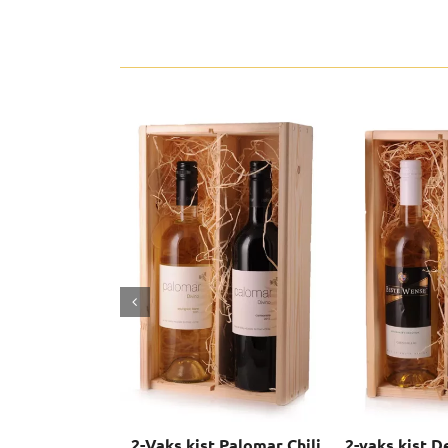
2-Vaks kist Palomar Chili
2-vaks kist 