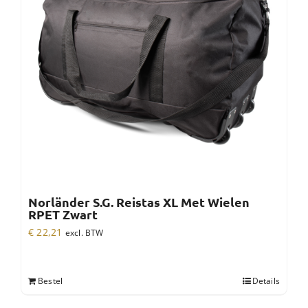
Norländer S.G. Reistas XL Met Wielen
RPET Zwart
€
22,21
excl. BTW
Bestel
Details