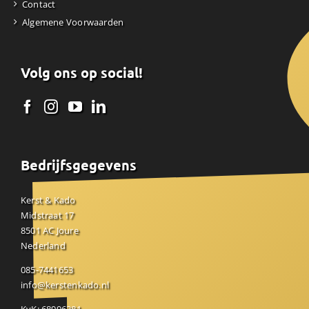
Contact
Algemene Voorwaarden
Volg ons op social!
Bedrijfsgegevens
Kerst & Kado
Midstraat 17
8501 AC Joure
Nederland
085-7441653
info@kerstenkado.nl