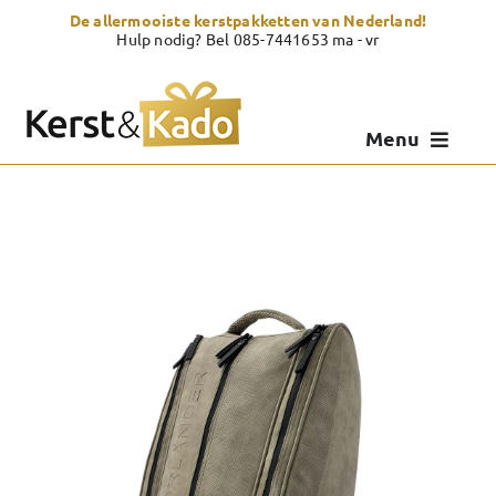
Skip
De allermooiste kerstpakketten van Nederland!
to
Hulp nodig? Bel 085-7441653 ma - vr
content
Menu
Kerstpakketten
Kerstcadeau
Zelf samenstellen
Showroom
Over Kerst & Kado