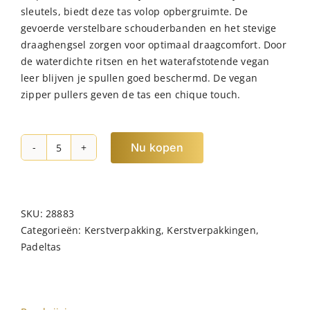
sleutels, biedt deze tas volop opbergruimte. De
gevoerde verstelbare schouderbanden en het stevige
draaghengsel zorgen voor optimaal draagcomfort. Door
de waterdichte ritsen en het waterafstotende vegan
leer blijven je spullen goed beschermd. De vegan
zipper pullers geven de tas een chique touch.
Nu kopen
NORLÄNDER
Nubuck
Padel
Rugtas
SKU:
28883
Taupe
Categorieën:
Kerstverpakking
,
Kerstverpakkingen
,
hoeveelheid
Padeltas