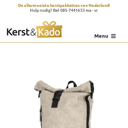
Skip
De allermooiste kerstpakketten van Nederland!
to
Hulp nodig? Bel 085-7441653 ma - vr
content
Menu
Kerstpakketten
Kerstcadeau
Zelf samenstellen
Showroom
Over Kerst & Kado