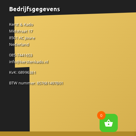
Bedrijfsgegevens
Kerst & Kado
Midstraat 17
8501 AC Joure
Nederland
085-7441653
info@kerstenkado.nl
KvK: 68996381
BTW nummer: 857681497B01
0