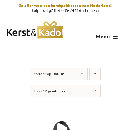
Skip
De allermooiste kerstpakketten van Nederland!
to
Hulp nodig? Bel 085-7441653 ma - vr
content
Menu
Kerstpakketten
Kerstcadeau
Sorteer op
Datum
Zelf samenstellen
Toon
12 producten
Showroom
Over Kerst & Kado