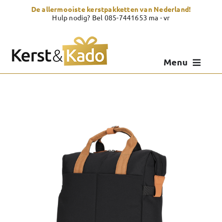
Skip
De allermooiste kerstpakketten van Nederland!
to
Hulp nodig? Bel 085-7441653 ma - vr
content
Menu
Kerstpakketten
Kerstcadeau
Zelf samenstellen
Showroom
Over Kerst & Kado