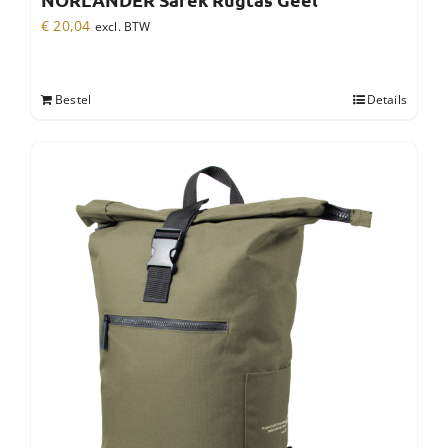
NORLÄNDER Sarek Rugtas Geel
€
20,04
excl. BTW
Bestel
Details