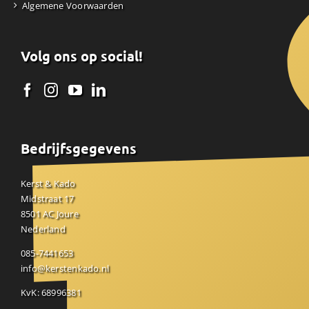
Algemene Voorwaarden
Volg ons op social!
Bedrijfsgegevens
Kerst & Kado
Midstraat 17
8501 AC Joure
Nederland
085-7441653
info@kerstenkado.nl
KvK: 68996381