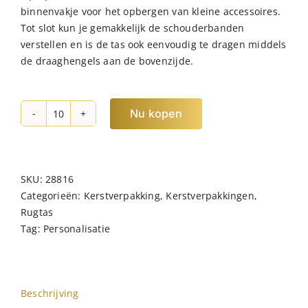
binnenvakje voor het opbergen van kleine accessoires.
Tot slot kun je gemakkelijk de schouderbanden
verstellen en is de tas ook eenvoudig te dragen middels
de draaghengels aan de bovenzijde.
Nu kopen
NORLÄNDER
Shopper
Rugtas
Austin
SKU:
28816
Zwart
Categorieën:
Kerstverpakking
,
Kerstverpakkingen
,
hoeveelheid
Rugtas
Tag:
Personalisatie
Beschrijving