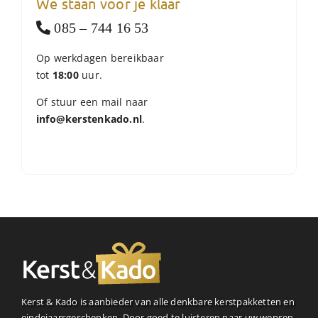
We staan voor je klaar
085 – 744 16 53
Op werkdagen bereikbaar
tot
18:00
uur.
Of stuur een mail naar
info@kerstenkado.nl
.
Kerst & Kado is aanbieder van alle denkbare kerstpakketten en
eindejaarsgeschenken. Door goed te luisteren naar uw wensen