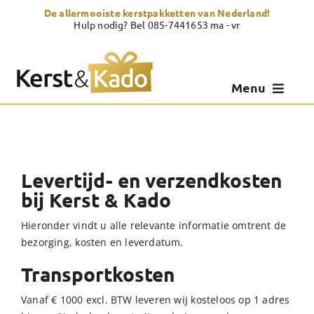
Skip
De allermooiste kerstpakketten van Nederland!
to
Hulp nodig? Bel 085-7441653 ma - vr
content
Menu
Kerstpakketten
Kerstcadeau
Levertijd- en verzendkosten
Zelf samenstellen
bij Kerst & Kado
Hieronder vindt u alle relevante informatie omtrent de
Showroom
bezorging, kosten en leverdatum.
Over Kerst & Kado
Transportkosten
Vanaf € 1000 excl. BTW leveren wij kosteloos op 1 adres