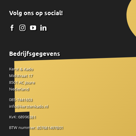
Volg ons op social!
Bedrijfsgegevens
Kerst & Kado
Midstraat 17
8501 AC Joure
Nederland
085-7441653
info@kerstenkado.nl
KvK: 68996381
BTW nummer: 857681497B01