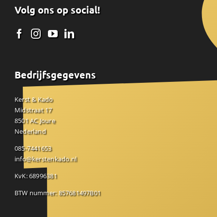
Volg ons op social!
Bedrijfsgegevens
Kerst & Kado
Midstraat 17
8501 AC Joure
Nederland
085-7441653
info@kerstenkado.nl
KvK: 68996381
BTW nummer: 857681497B01