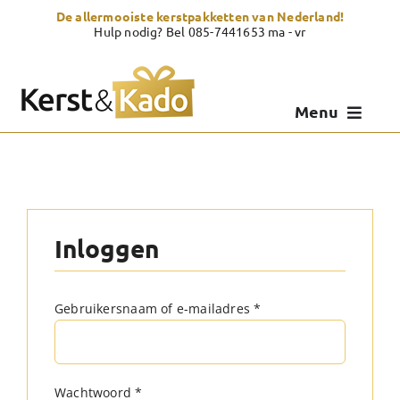
Skip
De allermooiste kerstpakketten van Nederland!
to
Hulp nodig? Bel 085-7441653 ma - vr
content
Menu
Kerstpakketten
Kerstcadeau
Inloggen
Zelf samenstellen
Showroom
Vereist
Gebruikersnaam of e-mailadres
*
Over Kerst & Kado
Vereist
Wachtwoord
*