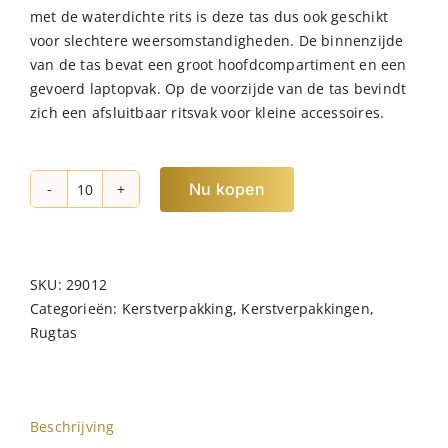
met de waterdichte rits is deze tas dus ook geschikt
voor slechtere weersomstandigheden. De binnenzijde
van de tas bevat een groot hoofdcompartiment en een
gevoerd laptopvak. Op de voorzijde van de tas bevindt
zich een afsluitbaar ritsvak voor kleine accessoires.
Nu kopen
NORLÄNDER
PU
Rugtas
Napolitana
SKU:
29012
Groen
Categorieën:
Kerstverpakking
,
Kerstverpakkingen
,
hoeveelheid
Rugtas
Beschrijving