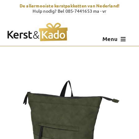
Skip
De allermooiste kerstpakketten van Nederland!
to
Hulp nodig? Bel 085-7441653 ma - vr
content
Menu
Kerstpakketten
Kerstcadeau
Zelf samenstellen
Showroom
Over Kerst & Kado