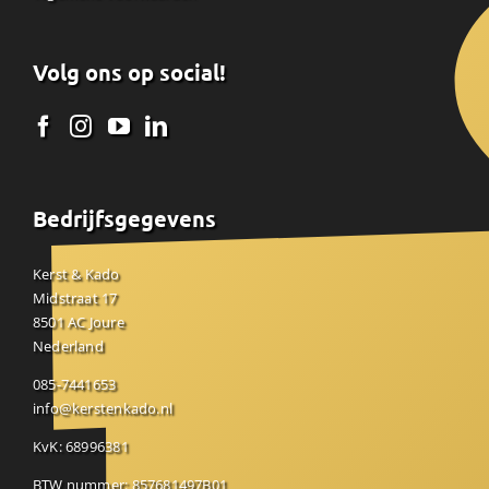
Volg ons op social!
Bedrijfsgegevens
Kerst & Kado
Midstraat 17
8501 AC Joure
Nederland
085-7441653
info@kerstenkado.nl
KvK: 68996381
BTW nummer: 857681497B01