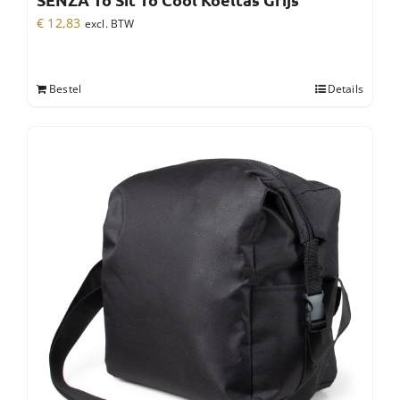
SENZA To Sit To Cool Koeltas Grijs
€
12,83
excl. BTW
Bestel
Details