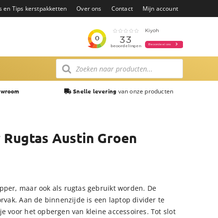
s en Tips kerstpakketten
Over ons
Contact
Mijn account
Producten
zoeken
van onze producten
owroom
Snelle levering
Rugtas Austin Groen
pper, maar ook als rugtas gebruikt worden. De
orvak. Aan de binnenzijde is een laptop divider te
e voor het opbergen van kleine accessoires. Tot slot