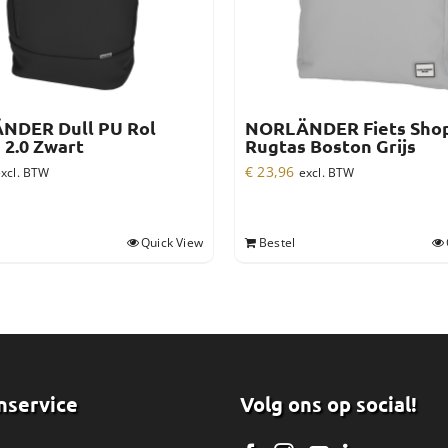
NDER Dull PU Rol
NORLÄNDER Fiets Sho
 2.0 Zwart
Rugtas Boston Grijs
€
23,96
xcl. BTW
excl. BTW
Quick View
Bestel
nservice
Volg ons op social!