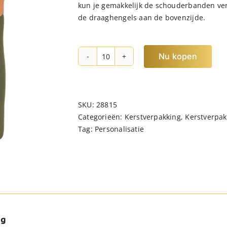
kun je gemakkelijk de schouderbanden ver
de draaghengels aan de bovenzijde.
Nu kopen
NORLÄNDER
Shopper
Rugtas
Austin
SKU:
28815
Groen
Categorieën:
Kerstverpakking
,
Kerstverpa
hoeveelheid
Tag:
Personalisatie
ng