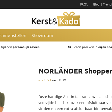
FAQ’s
Blog | Trend
 samenstellen
Showroom
ltijd een
Gratis proeven in
persoonlijk advies
eigen sh
NORLÄNDER Shopper 
€
21,60
excl. BTW
Deze handige Austin tas kan zowel als sho
voorzijde beschikt over een afsluitbaar vo
vinden en een extra afsluitbaar binnenvakj