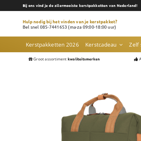
Skip
Bij ons vind je de allermooiste kerstpakketten van Nederland!
to
content
Hulp nodig bij het vinden van je kerstpakket?
Bel snel 085-7441653 (ma-za 09:00-18:00 uur)
Kerstpakketten 2026
Kerstcadeau
Zelf
Groot assortiment
A
kwaliteitsmerken