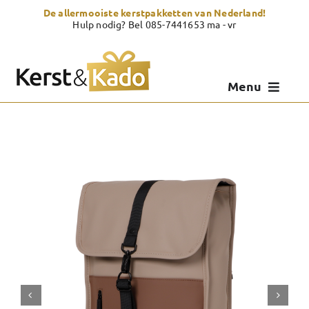
Skip
De allermooiste kerstpakketten van Nederland!
to
Hulp nodig? Bel 085-7441653 ma - vr
content
Menu
Kerstpakketten
Kerstcadeau
Zelf samenstellen
Showroom
Over Kerst & Kado