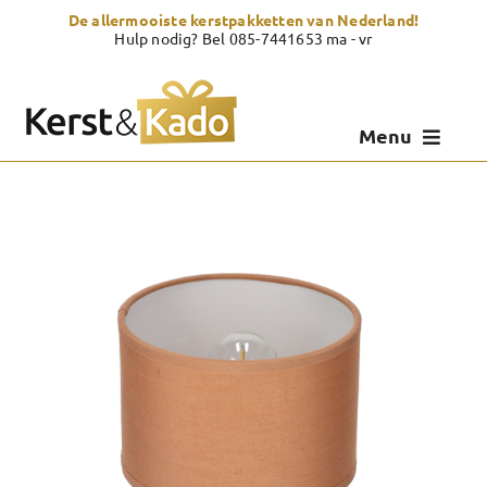
Skip
De allermooiste kerstpakketten van Nederland!
to
Hulp nodig? Bel 085-7441653 ma - vr
content
Menu
Kerstpakketten
Kerstcadeau
Zelf samenstellen
Showroom
Over Kerst & Kado