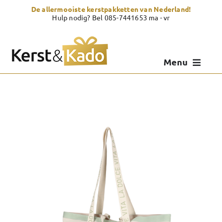
Skip
De allermooiste kerstpakketten van Nederland!
to
Hulp nodig? Bel 085-7441653 ma - vr
content
Menu
Kerstpakketten
Kerstcadeau
Zelf samenstellen
Showroom
Over Kerst & Kado