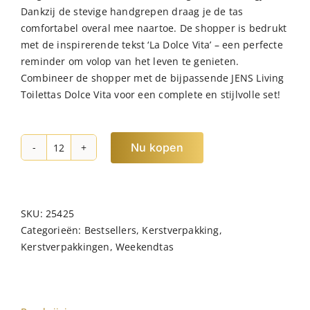
Dankzij de stevige handgrepen draag je de tas
comfortabel overal mee naartoe. De shopper is bedrukt
met de inspirerende tekst ‘La Dolce Vita’ – een perfecte
reminder om volop van het leven te genieten.
Combineer de shopper met de bijpassende JENS Living
Toilettas Dolce Vita voor een complete en stijlvolle set!
Nu kopen
JENS
Living
Shopper
Dolce
SKU:
25425
Vita
Categorieën:
Bestsellers
,
Kerstverpakking
,
Groen
Kerstverpakkingen
,
Weekendtas
hoeveelheid