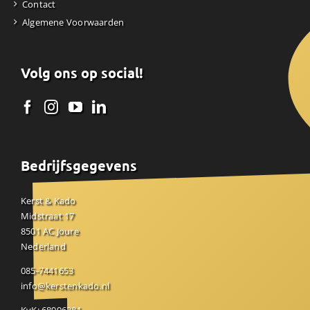
Contact
Algemene Voorwaarden
Volg ons op social!
Bedrijfsgegevens
Kerst & Kado
Midstraat 17
8501 AC Joure
Nederland
085-7441653
info@kerstenkado.nl