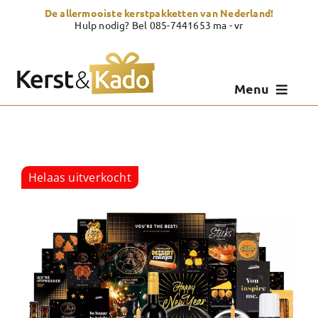
Skip
De allermooiste kerstpakketten van Nederland!
to
Hulp nodig? Bel 085-7441653 ma - vr
content
Menu
Kerstpakketten
Kerstcadeau
Helaas uitverkocht
Zelf samenstellen
Showroom
Over Kerst & Kado