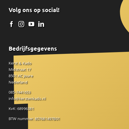
Volg ons op social!
Bedrijfsgegevens
Kerst & Kado
Midstraat 17
8501 AC Joure
Nederland
085-7441653
info@kerstenkado.nl
KvK: 68996381
BTW nummer: 857681497B01