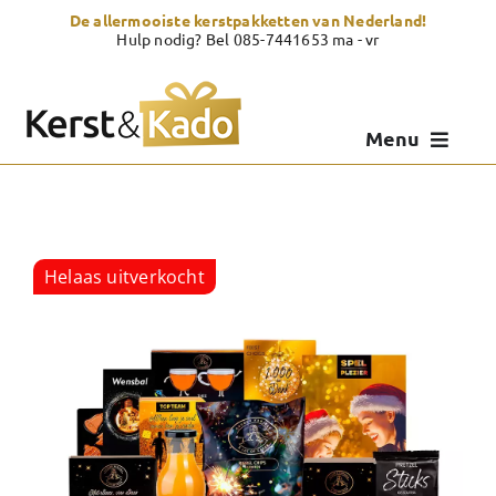
Skip
De allermooiste kerstpakketten van Nederland!
to
Hulp nodig? Bel 085-7441653 ma - vr
content
Menu
Kerstpakketten
Kerstcadeau
Helaas uitverkocht
Zelf samenstellen
Showroom
Over Kerst & Kado