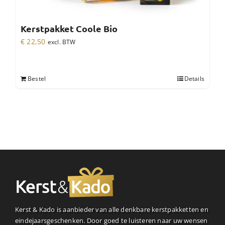
Kerstpakket Coole Bio
€
22,50
excl. BTW
Bestel
Details
Kerst & Kado is aanbieder van alle denkbare kerstpakketten en
eindejaarsgeschenken. Door goed te luisteren naar uw wensen