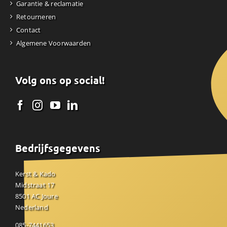
Garantie & reclamatie
Retourneren
Contact
Algemene Voorwaarden
Volg ons op social!
Bedrijfsgegevens
Kerst & Kado
Midstraat 17
8501 AC Joure
Nederland
085-7441653