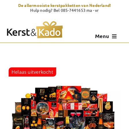
Skip
De allermooiste kerstpakketten van Nederland!
to
Hulp nodig? Bel 085-7441653 ma - vr
content
Menu
Kerstpakketten
Kerstcadeau
Helaas uitverkocht
Zelf samenstellen
Showroom
Over Kerst & Kado