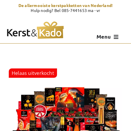
Skip
De allermooiste kerstpakketten van Nederland!
to
Hulp nodig? Bel 085-7441653 ma - vr
content
Menu
Kerstpakketten
Kerstcadeau
Helaas uitverkocht
Zelf samenstellen
Showroom
Over Kerst & Kado