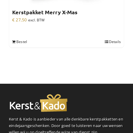
Kerstpakket Merry X-Mas
€
27,50
excl. BTW
Bestel
Details
Kerst & Kado is aanbieder van alle denkbare kerstpakketten en
eindejaarsgeschenken. Door goed te luisteren naar uw wensen
willen wij u op doeltreffende wijze van dienst zijn.