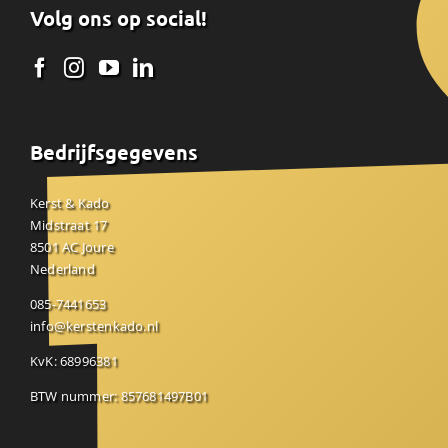
Volg ons op social!
Bedrijfsgegevens
Kerst & Kado
Midstraat 17
8501 AC Joure
Nederland
085-7441653
info@kerstenkado.nl
KvK: 68996381
BTW nummer: 857681497B01