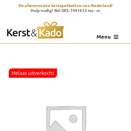
Skip
De allermooiste kerstpakketten van Nederland!
to
Hulp nodig? Bel 085-7441653 ma - vr
content
Menu
Kerstpakketten
Kerstcadeau
Helaas uitverkocht
Zelf samenstellen
Showroom
Over Kerst & Kado