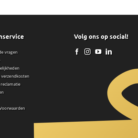
nservice
Volg ons op social!
de vragen
e
elijkheden
& verzendkosten
 reclamatie
en
 Voorwaarden