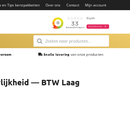
s en Tips kerstpakketten
Over ons
Contact
Mijn account
Producten
zoeken
van onze producten
owroom
Snelle levering
rlijkheid — BTW Laag