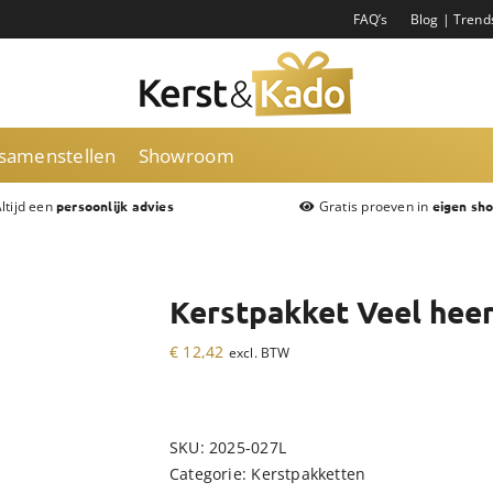
FAQ’s
Blog | Trend
 samenstellen
Showroom
ltijd een
Gratis proeven in
persoonlijk advies
eigen sh
Kerstpakket Veel hee
€
12,42
excl. BTW
SKU:
2025-027L
Categorie:
Kerstpakketten