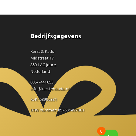
Bedrijfsgegevens
Kerst & Kado
Midstraat 17
8501 AC Joure
Nederland
085-7441653
info@kerstenkado.nl
KvK: 68996381
BTW nummer: 857681497B01
0