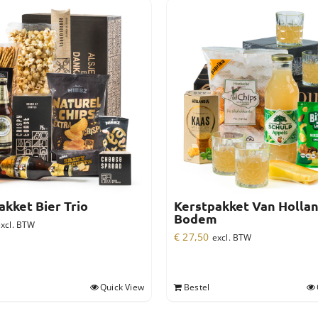
akket Bier Trio
Kerstpakket Van Holla
Bodem
xcl. BTW
€
27,50
excl. BTW
Quick View
Bestel