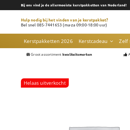
Skip
Bij ons vind je de allermooiste kerstpakketten van Nederland!
to
content
Hulp nodig bij het vinden van je kerstpakket?
Bel snel 085-7441653 (ma-za 09:00-18:00 uur)
Kerstpakketten 2026
Kerstcadeau
Zelf
Groot assortiment
A
kwaliteitsmerken
Helaas uitverkocht