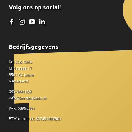
Volg ons op social!
Bedrijfsgegevens
Kerst & Kado
Midstraat 17
8501 AC Joure
Nederland
085-7441653
info@kerstenkado.nl
KvK: 68996381
BTW nummer: 857681497B01