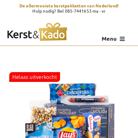
Skip
De allermooiste kerstpakketten van Nederland!
to
Hulp nodig? Bel 085-7441653 ma - vr
content
Menu
Kerstpakketten
Kerstcadeau
Helaas uitverkocht
Zelf samenstellen
Showroom
Over Kerst & Kado