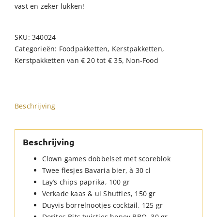
vast en zeker lukken!
SKU:
340024
Categorieën:
Foodpakketten
,
Kerstpakketten
,
Kerstpakketten van € 20 tot € 35
,
Non-Food
Beschrijving
Beschrijving
Clown games dobbelset met scoreblok
Twee flesjes Bavaria bier, à 30 cl
Lay’s chips paprika, 100 gr
Verkade kaas & ui Shuttles, 150 gr
Duyvis borrelnootjes cocktail, 125 gr
Doritos Bits twisties honey BBQ, 30 gr