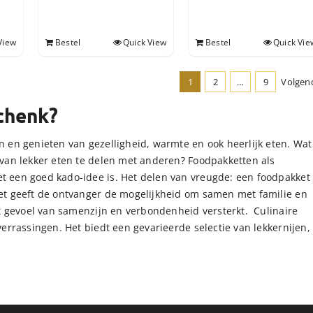
View
Bestel
Quick View
Bestel
Quick Vie
1
2
…
9
Volgen
chenk?
 en genieten van gezelligheid, warmte en ook heerlijk eten. Wat 
 van lekker eten te delen met anderen? Foodpakketten als
t een goed kado-idee is. Het delen van vreugde: een foodpakket
et geeft de ontvanger de mogelijkheid om samen met familie en
et gevoel van samenzijn en verbondenheid versterkt. Culinaire
errassingen. Het biedt een gevarieerde selectie van lekkernijen,