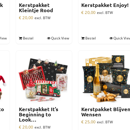
ck
Kerstpakket
Kerstpakket Enjoy!
Kleintje Rood
€
20,00
excl. BTW
€
20,00
excl. BTW
View
Bestel
Quick View
Bestel
Quick Vie
co
Kerstpakket It’s
Kerstpakket Blijve
Beginning to
Wensen
Look…
€
25,00
excl. BTW
€
20,00
excl. BTW