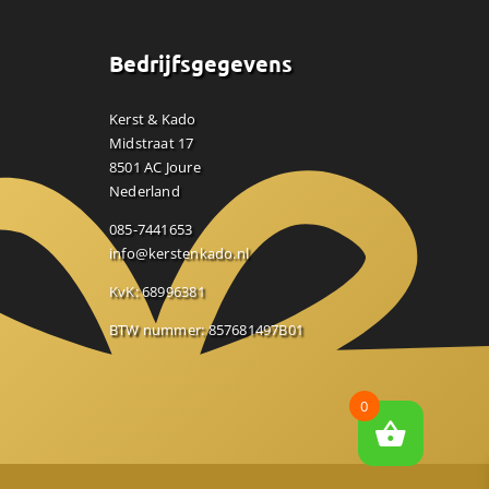
Bedrijfsgegevens
Kerst & Kado
Midstraat 17
8501 AC Joure
Nederland
085-7441653
info@kerstenkado.nl
KvK: 68996381
BTW nummer: 857681497B01
0