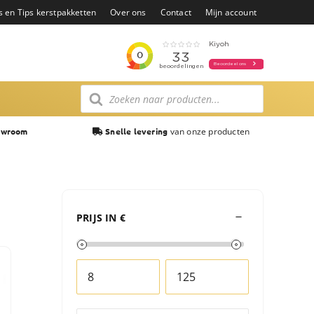
s en Tips kerstpakketten
Over ons
Contact
Mijn account
Producten
zoeken
van onze producten
owroom
Snelle levering
PRIJS IN €