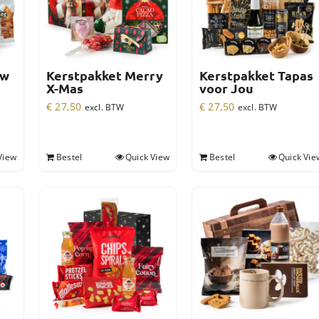
uw
Kerstpakket Merry
Kerstpakket Tapas
X-Mas
voor Jou
€
27,50
€
27,50
excl. BTW
excl. BTW
View
Bestel
Quick View
Bestel
Quick Vie