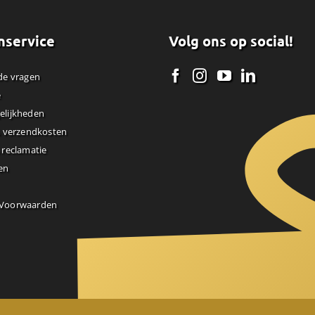
nservice
Volg ons op social!
de vragen
e
elijkheden
& verzendkosten
 reclamatie
en
 Voorwaarden