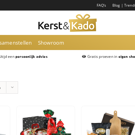
FAQ’s
Blog | Trend
 samenstellen
Showroom
ltijd een
Gratis proeven in
persoonlijk advies
eigen sh
n