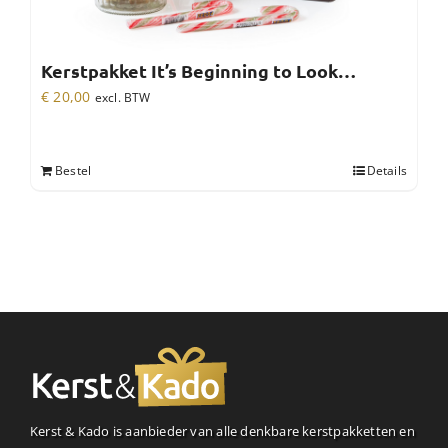
Kerstpakket It’s Beginning to Look…
€
20,00
excl. BTW
Bestel
Details
Kerst & Kado is aanbieder van alle denkbare kerstpakketten en