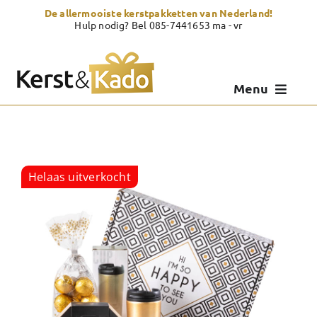
Skip
De allermooiste kerstpakketten van Nederland!
to
Hulp nodig? Bel 085-7441653 ma - vr
content
Menu
Kerstpakketten
Kerstcadeau
Helaas uitverkocht
Zelf samenstellen
Showroom
Over Kerst & Kado