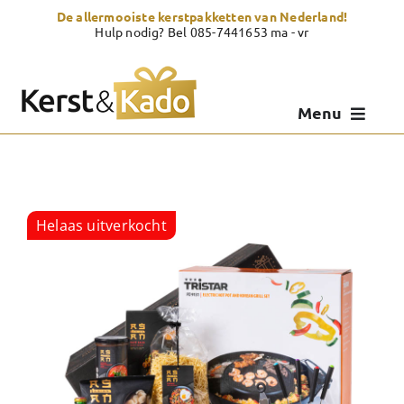
Skip
De allermooiste kerstpakketten van Nederland!
to
Hulp nodig? Bel 085-7441653 ma - vr
content
Menu
Kerstpakketten
Kerstcadeau
Helaas uitverkocht
Zelf samenstellen
Showroom
Over Kerst & Kado