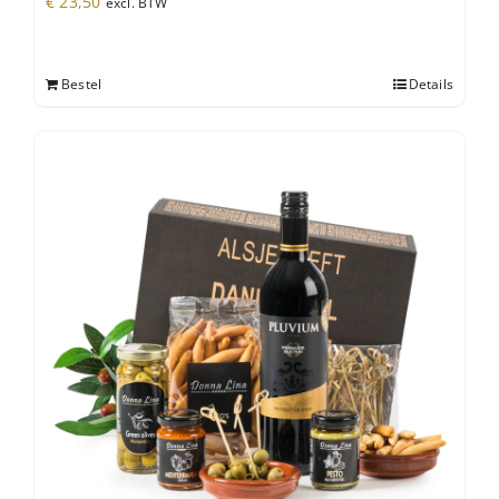
€
23,50
excl. BTW
Bestel
Details