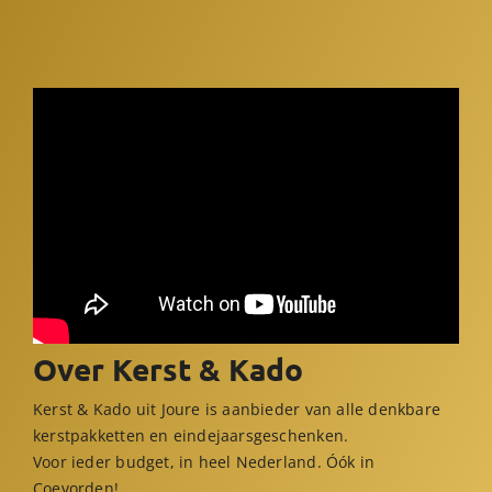
Over Kerst & Kado
Kerst & Kado uit Joure is aanbieder van alle denkbare
kerstpakketten en eindejaarsgeschenken.
Voor ieder budget, in heel Nederland. Óók in
Coevorden!