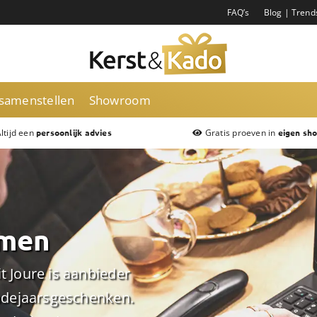
FAQ’s
Blog | Trend
 samenstellen
Showroom
ltijd een
Gratis proeven in
persoonlijk advies
eigen sh
mmen
 Joure is aanbieder
indejaarsgeschenken.