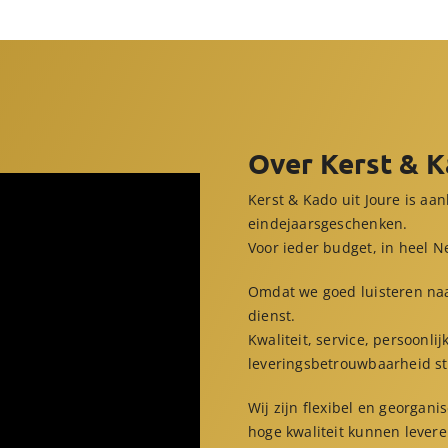
Over Kerst & 
Kerst & Kado uit Joure is aa
eindejaarsgeschenken.
Voor ieder budget, in heel 
Omdat we goed luisteren naar
dienst.
Kwaliteit, service, persoonl
leveringsbetrouwbaarheid sta
Wij zijn flexibel en georgan
hoge kwaliteit kunnen levere