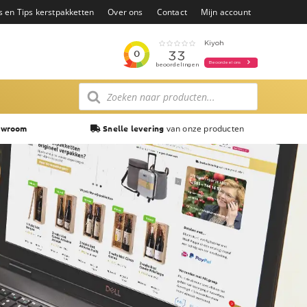
s en Tips kerstpakketten
Over ons
Contact
Mijn account
Producten
zoeken
van onze producten
owroom
Snelle levering