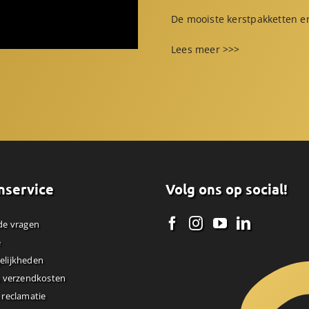
De mooiste kerstpakketten en
Lees meer >>>
nservice
Volg ons op social!
de vragen
e
elijkheden
& verzendkosten
 reclamatie