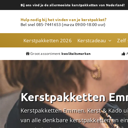
Skip
Bij ons vind je de allermooiste kerstpakketten van Nederland!
to
content
Hulp nodig bij het vinden van je kerstpakket?
Bel snel 085-7441653 (ma-za 09:00-18:00 uur)
Kerstpakketten 2026
Kerstcadeau
Zelf
Groot assortiment
A
kwaliteitsmerken
Kerstpakketten E
Kerstpakketten Emmen. Kerst & Kado uit
van alle denkbare kerstpakketten en e