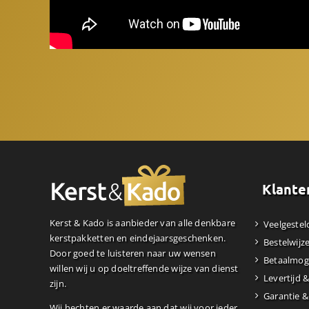
Klante
Kerst & Kado is aanbieder van alle denkbare
Veelgestel
kerstpakketten en eindejaarsgeschenken.
Bestelwijz
Door goed te luisteren naar uw wensen
Betaalmog
willen wij u op doeltreffende wijze van dienst
Levertijd 
zijn.
Garantie &
Wij hechten er waarde aan dat wij voor ieder