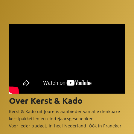
Over Kerst & Kado
Kerst & Kado uit Joure is aanbieder van alle denkbare
kerstpakketten en eindejaarsgeschenken.
Voor ieder budget, in heel Nederland. Óók in Franeker!