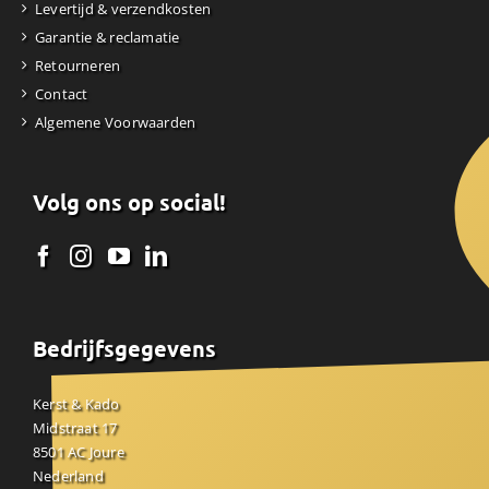
Levertijd & verzendkosten
Garantie & reclamatie
Retourneren
Contact
Algemene Voorwaarden
Volg ons op social!
Bedrijfsgegevens
Kerst & Kado
Midstraat 17
8501 AC Joure
Nederland