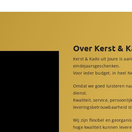
Over Kerst & 
Kerst & Kado uit Joure is aa
eindejaarsgeschenken.
Voor ieder budget, in heel 
Omdat we goed luisteren naar
dienst.
Kwaliteit, service, persoonl
leveringsbetrouwbaarheid sta
Wij zijn flexibel en georgan
hoge kwaliteit kunnen levere