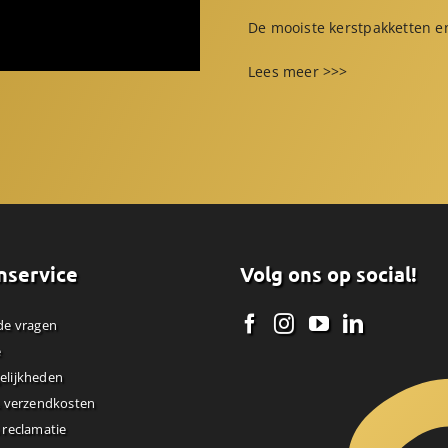
De mooiste kerstpakketten en
Lees meer >>>
nservice
Volg ons op social!
de vragen
e
elijkheden
& verzendkosten
 reclamatie