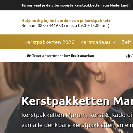
Skip
Bij ons vind je de allermooiste kerstpakketten van Nederland!
to
content
Hulp nodig bij het vinden van je kerstpakket?
Bel snel 085-7441653 (ma-za 09:00-18:00 uur)
Kerstpakketten 2026
Kerstcadeau
Zelf
Groot assortiment
A
kwaliteitsmerken
Kerstpakketten Ma
Kerstpakketten Marum. Kerst & Kado uit
van alle denkbare kerstpakketten en e