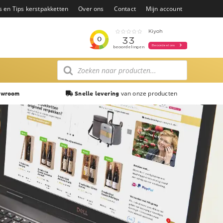
s en Tips kerstpakketten
Over ons
Contact
Mijn account
Producten
zoeken
van onze producten
owroom
Snelle levering