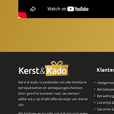
Klante
Kerst & Kado is aanbieder van alle denkbare
Veelgestel
kerstpakketten en eindejaarsgeschenken.
Bestelwijz
Door goed te luisteren naar uw wensen
Betaalmog
willen wij u op doeltreffende wijze van dienst
Levertijd 
zijn.
Garantie &
Wij hechten er waarde aan dat wij voor ieder