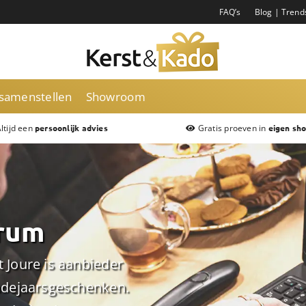
FAQ’s
Blog | Trend
 samenstellen
Showroom
ltijd een
Gratis proeven in
persoonlijk advies
eigen sh
rum
 Joure is aanbieder
indejaarsgeschenken.