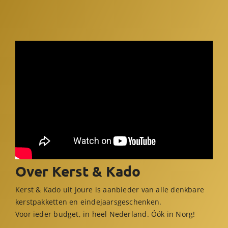
Over Kerst & Kado
Kerst & Kado uit Joure is aanbieder van alle denkbare
kerstpakketten en eindejaarsgeschenken.
Voor ieder budget, in heel Nederland. Óók in Norg!