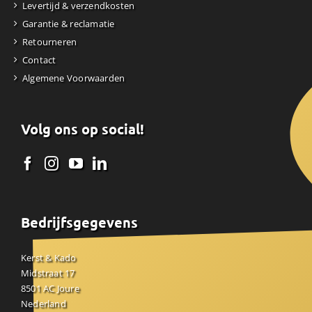
Levertijd & verzendkosten
Garantie & reclamatie
Retourneren
Contact
Algemene Voorwaarden
Volg ons op social!
Bedrijfsgegevens
Kerst & Kado
Midstraat 17
8501 AC Joure
Nederland