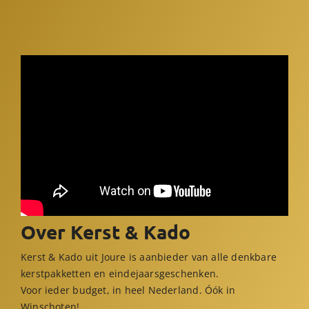
Over Kerst & Kado
Kerst & Kado uit Joure is aanbieder van alle denkbare
kerstpakketten en eindejaarsgeschenken.
Voor ieder budget, in heel Nederland. Óók in
Winschoten!