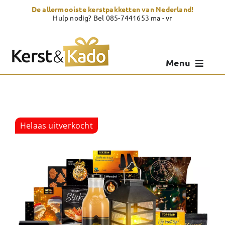
Skip
De allermooiste kerstpakketten van Nederland!
to
Hulp nodig? Bel 085-7441653 ma - vr
content
Menu
Kerstpakketten
Kerstcadeau
Helaas uitverkocht
Zelf samenstellen
Showroom
Over Kerst & Kado