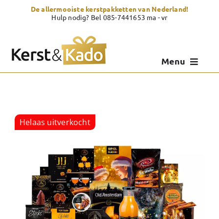
Skip
De allermooiste kerstpakketten van Nederland!
to
Hulp nodig? Bel 085-7441653 ma - vr
content
Menu
Kerstpakketten
Kerstcadeau
Helaas uitverkocht
Zelf samenstellen
Showroom
Over Kerst & Kado