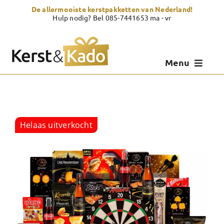
Skip
De allermooiste kerstpakketten van Nederland!
to
Hulp nodig? Bel 085-7441653 ma - vr
content
Menu
Kerstpakketten
Kerstcadeau
Helaas uitverkocht
Zelf samenstellen
Showroom
Over Kerst & Kado