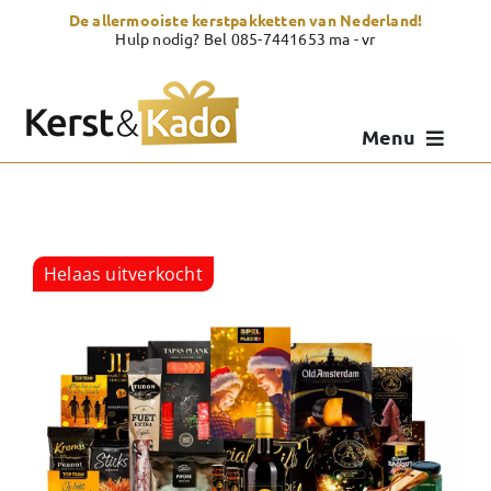
Skip
De allermooiste kerstpakketten van Nederland!
to
Hulp nodig? Bel 085-7441653 ma - vr
content
Menu
Kerstpakketten
Kerstcadeau
Helaas uitverkocht
Zelf samenstellen
Showroom
Over Kerst & Kado