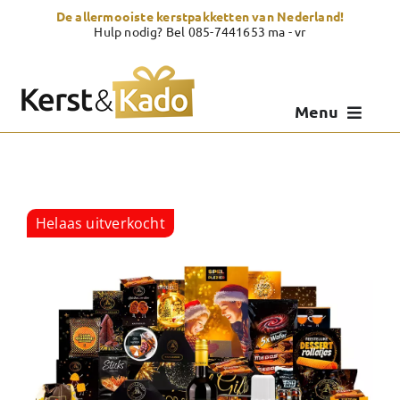
Skip
De allermooiste kerstpakketten van Nederland!
to
Hulp nodig? Bel 085-7441653 ma - vr
content
Menu
Kerstpakketten
Kerstcadeau
Helaas uitverkocht
Zelf samenstellen
Showroom
Over Kerst & Kado