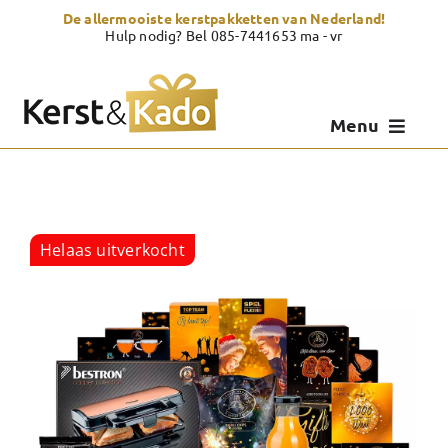
Skip
De allermooiste kerstpakketten van Nederland!
to
Hulp nodig? Bel 085-7441653 ma - vr
content
Menu
Kerstpakketten
Kerstcadeau
Helaas uitverkocht
Zelf samenstellen
Showroom
Over Kerst & Kado