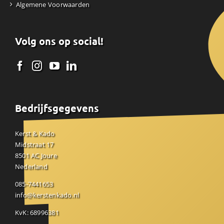
Algemene Voorwaarden
Volg ons op social!
Bedrijfsgegevens
Kerst & Kado
Midstraat 17
8501 AC Joure
Nederland
085-7441653
info@kerstenkado.nl
KvK: 68996381