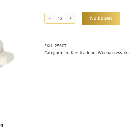
Nu kopen
JENS
Living
Cement
Lantaarn
SKU:
25607
Jessie
Categorieën:
Kerstcadeau
,
Woonaccessoir
Off-
White
hoeveelheid
ng