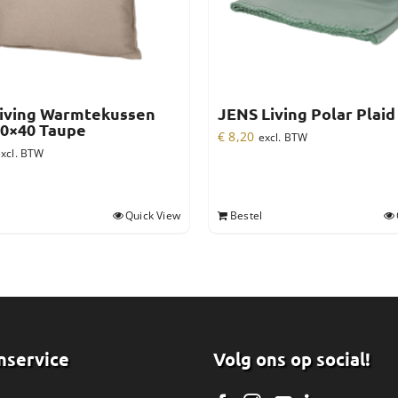
iving Warmtekussen
JENS Living Polar Plai
0×40 Taupe
€
8,20
excl. BTW
xcl. BTW
Quick View
Bestel
nservice
Volg ons op social!