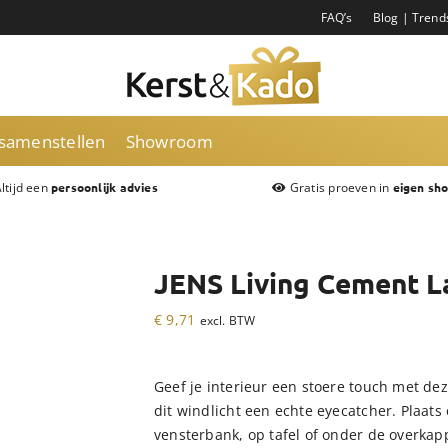
FAQ’s
Blog | Trend
 samenstellen
Showroom
ltijd een
Gratis proeven in
persoonlijk advies
eigen sh
JENS Living Cement L
€
9,71
excl. BTW
Geef je interieur een stoere touch met d
dit windlicht een echte eyecatcher. Plaats
vensterbank, op tafel of onder de overkapp