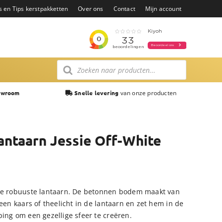
s en Tips kerstpakketten
Over ons
Contact
Mijn account
Producten
zoeken
van onze producten
owroom
Snelle levering
antaarn Jessie Off-White
eze robuuste lantaarn. De betonnen bodem maakt van
 een kaars of theelicht in de lantaarn en zet hem in de
ing om een gezellige sfeer te creëren.