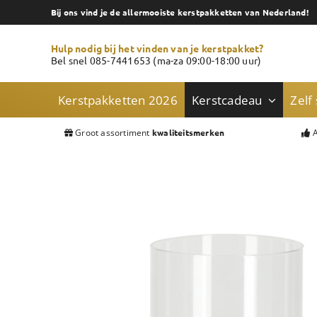
Skip
Bij ons vind je de allermooiste kerstpakketten van Nederland!
to
content
Hulp nodig bij het vinden van je kerstpakket?
Bel snel 085-7441653 (ma-za 09:00-18:00 uur)
Kerstpakketten 2026
Kerstcadeau
Zelf
Groot assortiment
A
kwaliteitsmerken