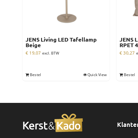
JENS Living LED Tafellamp
JENS L
Beige
RPET 4
€
19,07
€
30,27
excl. BTW
e
Bestel
Quick View
Bestel
Klante