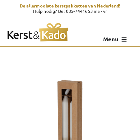
Skip
De allermooiste kerstpakketten van Nederland!
to
Hulp nodig? Bel 085-7441653 ma - vr
content
Menu
Kerstpakketten
Kerstcadeau
Zelf samenstellen
Showroom
Over Kerst & Kado