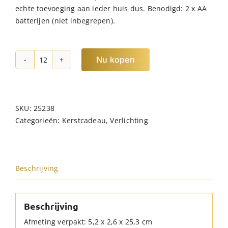
echte toevoeging aan ieder huis dus. Benodigd: 2 x AA
batterijen (niet inbegrepen).
Nu kopen
JENS
Living
LED
Dinerkaars
SKU:
25238
Ribbel
Categorieën:
Kerstcadeau
,
Verlichting
Wit/Taupe
/2
hoeveelheid
Beschrijving
Beschrijving
Afmeting verpakt: 5,2 x 2,6 x 25,3 cm