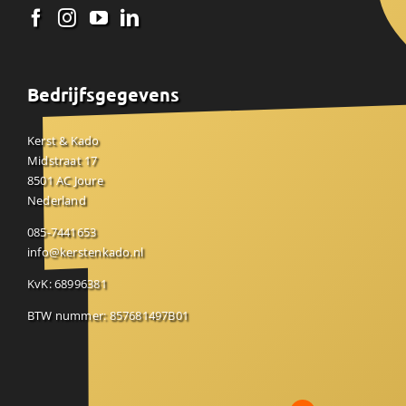
Bedrijfsgegevens
Kerst & Kado
Midstraat 17
8501 AC Joure
Nederland
085-7441653
info@kerstenkado.nl
KvK: 68996381
BTW nummer: 857681497B01