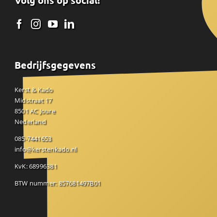
Volg ons op social!
Bedrijfsgegevens
Kerst & Kado
Midstraat 17
8501 AC Joure
Nederland
085-7441653
info@kerstenkado.nl
KvK: 68996381
BTW nummer: 857681497B01