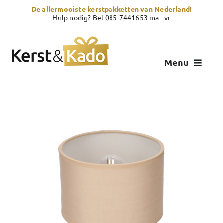
Skip
De allermooiste kerstpakketten van Nederland!
to
Hulp nodig? Bel 085-7441653 ma - vr
content
Menu
Kerstpakketten
Kerstcadeau
Zelf samenstellen
Showroom
Over Kerst & Kado