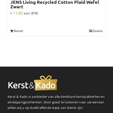
JENS Living Recycled Cotton Plaid Wafel
Zwart
€
11,82
excl. BTW
Bestel
Details
Kerst & Kado is aanbieder van alle denkbare kerstpakketten en
eindejaarsgeschenken. Door goed te luisteren naar uw wensen
willen wij u op doeltreffende wijze van dienst zijn.