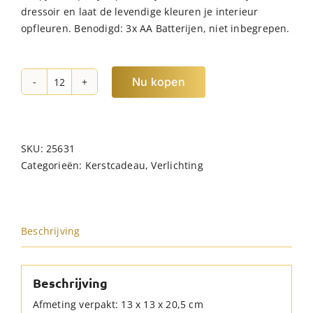
dressoir en laat de levendige kleuren je interieur
opfleuren. Benodigd: 3x AA Batterijen, niet inbegrepen.
Nu kopen
JENS
Living
LED
Tafellamp
SKU:
25631
Lily
Categorieën:
Kerstcadeau
,
Verlichting
Geel
hoeveelheid
Beschrijving
Beschrijving
Afmeting verpakt: 13 x 13 x 20,5 cm