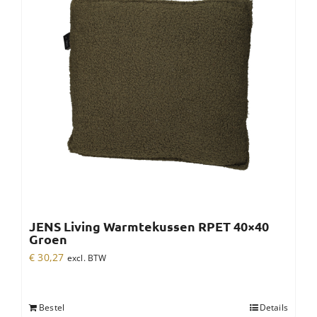
JENS Living Warmtekussen RPET 40×40
Groen
€
30,27
excl. BTW
Bestel
Details