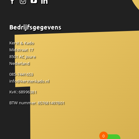
Bedrijfsgegevens
Kerst & Kado
Midstraat 17
8501 AC Joure
Nederland
085-7441653
info@kerstenkado.nl
KvK: 68996381
BTW nummer: 857681497B01
0