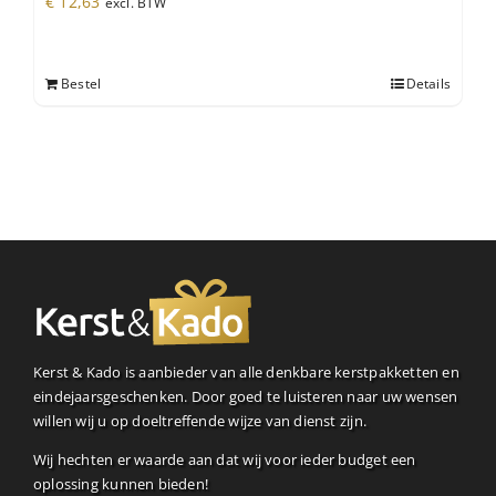
€
12,63
excl. BTW
Bestel
Details
Kerst & Kado is aanbieder van alle denkbare kerstpakketten en
eindejaarsgeschenken. Door goed te luisteren naar uw wensen
willen wij u op doeltreffende wijze van dienst zijn.
Wij hechten er waarde aan dat wij voor ieder budget een
oplossing kunnen bieden!