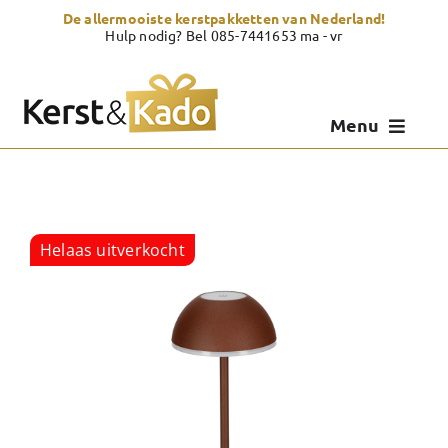
Skip
De allermooiste kerstpakketten van Nederland!
to
Hulp nodig? Bel 085-7441653 ma - vr
content
Menu
Kerstpakketten
Kerstcadeau
Helaas uitverkocht
Zelf samenstellen
Showroom
Over Kerst & Kado