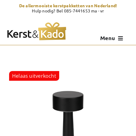
Skip
De allermooiste kerstpakketten van Nederland!
to
Hulp nodig? Bel 085-7441653 ma - vr
content
Menu
Kerstpakketten
Kerstcadeau
Helaas uitverkocht
Zelf samenstellen
Showroom
Over Kerst & Kado