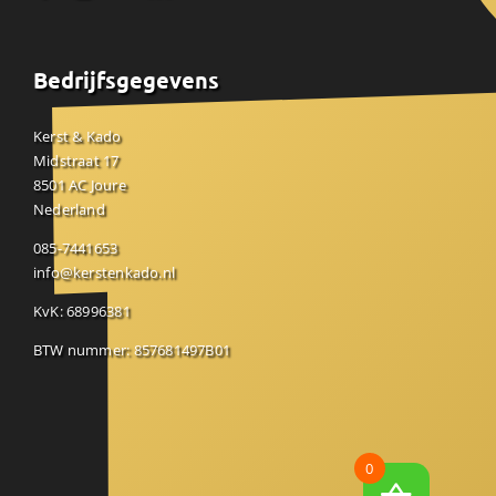
Bedrijfsgegevens
Kerst & Kado
Midstraat 17
8501 AC Joure
Nederland
085-7441653
info@kerstenkado.nl
KvK: 68996381
BTW nummer: 857681497B01
0