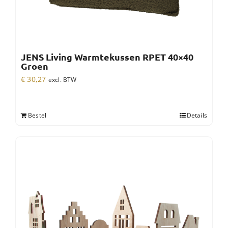
JENS Living Warmtekussen RPET 40×40
Groen
€
30,27
excl. BTW
Bestel
Details