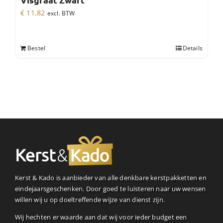
Visgraat Zwart
€
11,82
excl. BTW
Bestel
Details
Kerst & Kado is aanbieder van alle denkbare kerstpakketten en
eindejaarsgeschenken. Door goed te luisteren naar uw wensen
willen wij u op doeltreffende wijze van dienst zijn.
Wij hechten er waarde aan dat wij voor ieder budget een