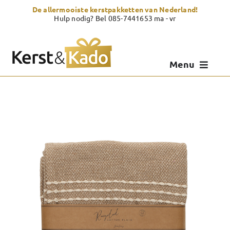
Skip
De allermooiste kerstpakketten van Nederland!
to
Hulp nodig? Bel 085-7441653 ma - vr
content
Menu
Kerstpakketten
Kerstcadeau
Zelf samenstellen
Showroom
Over Kerst & Kado