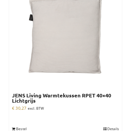
JENS Living Warmtekussen RPET 40×40
Lichtgrijs
€
30,27
excl. BTW
Bestel
Details