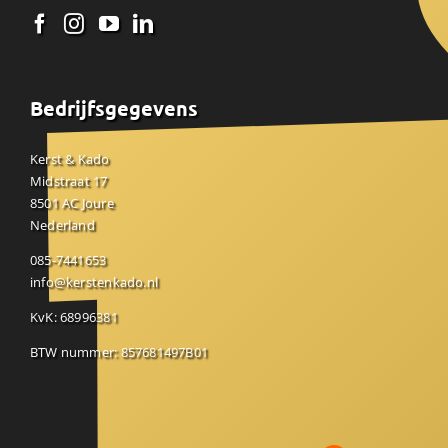
Bedrijfsgegevens
Kerst & Kado
Midstraat 17
8501 AC Joure
Nederland
085-7441653
info@kerstenkado.nl
KvK: 68996381
BTW nummer: 857681497B01