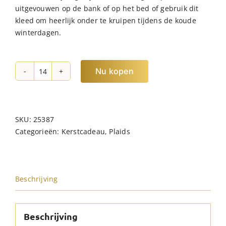
uitgevouwen op de bank of op het bed of gebruik dit
kleed om heerlijk onder te kruipen tijdens de koude
winterdagen.
Nu kopen
JENS
Living
Recycled
Cotton
SKU:
25387
Plaid
Categorieën:
Kerstcadeau
,
Plaids
Juul
Beige
hoeveelheid
Beschrijving
Beschrijving