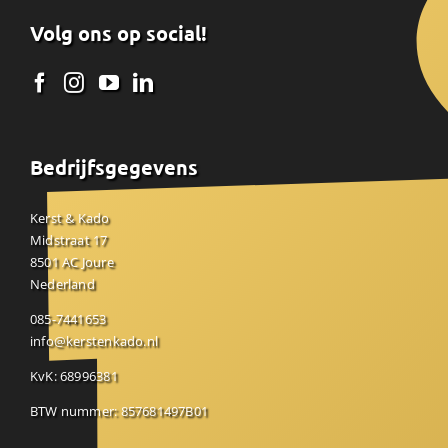
Volg ons op social!
Bedrijfsgegevens
Kerst & Kado
Midstraat 17
8501 AC Joure
Nederland
085-7441653
info@kerstenkado.nl
KvK: 68996381
BTW nummer: 857681497B01