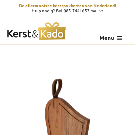
Skip
De allermooiste kerstpakketten van Nederland!
to
Hulp nodig? Bel 085-7441653 ma - vr
content
Menu
Kerstpakketten
Kerstcadeau
Zelf samenstellen
Showroom
Over Kerst & Kado