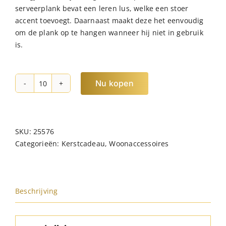
serveerplank bevat een leren lus, welke een stoer
accent toevoegt. Daarnaast maakt deze het eenvoudig
om de plank op te hangen wanneer hij niet in gebruik
is.
Nu kopen
JENS
Living
Serveerplank
Organic
SKU:
25576
Small
Categorieën:
Kerstcadeau
,
Woonaccessoires
hoeveelheid
Beschrijving