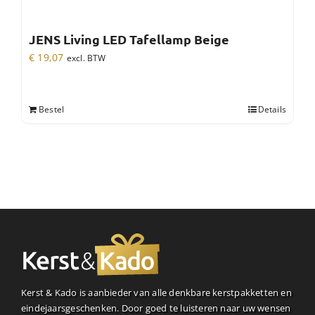
JENS Living LED Tafellamp Beige
€
19,07
excl. BTW
Bestel
Details
Kerst & Kado is aanbieder van alle denkbare kerstpakketten en
eindejaarsgeschenken. Door goed te luisteren naar uw wensen