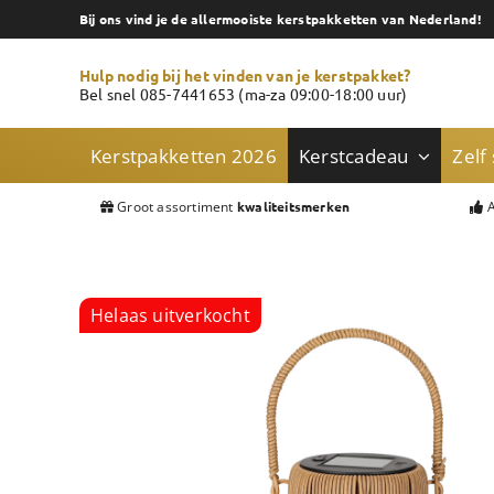
Skip
Bij ons vind je de allermooiste kerstpakketten van Nederland!
to
content
Hulp nodig bij het vinden van je kerstpakket?
Bel snel 085-7441653 (ma-za 09:00-18:00 uur)
Kerstpakketten 2026
Kerstcadeau
Zelf
Groot assortiment
A
kwaliteitsmerken
Helaas uitverkocht