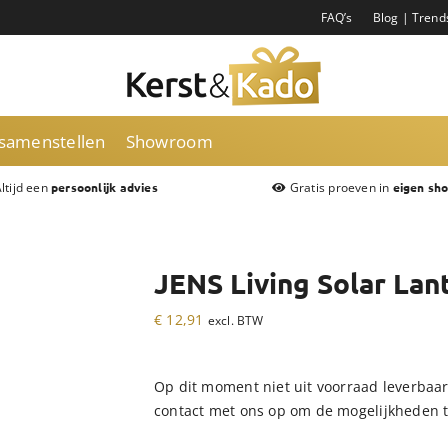
FAQ’s
Blog | Trend
 samenstellen
Showroom
ltijd een
Gratis proeven in
persoonlijk advies
eigen sh
JENS Living Solar Lan
€
12,91
excl. BTW
Op dit moment niet uit voorraad leverbaa
contact met ons op om de mogelijkheden 