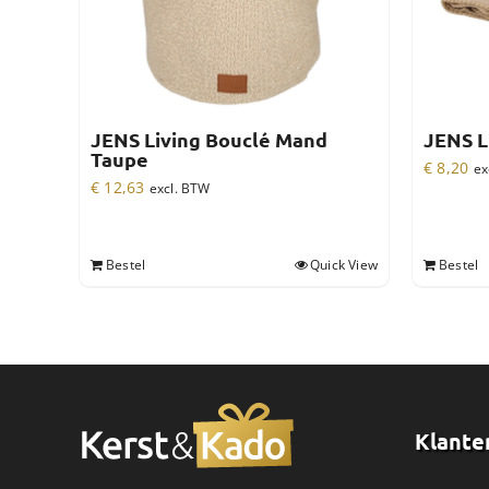
JENS Living Bouclé Mand
JENS L
Taupe
€
8,20
ex
€
12,63
excl. BTW
Bestel
Quick View
Bestel
Klante