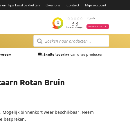
s en Tips kerstpakketten
Over ons
Contact
Mijn account
Producten
zoeken
van onze producten
owroom
Snelle levering
taarn Rotan Bruin
r. Mogelijk binnenkort weer beschikbaar. Neem
te bespreken.