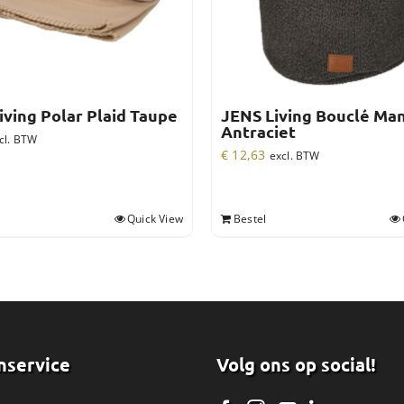
iving Polar Plaid Taupe
JENS Living Bouclé Ma
Antraciet
cl. BTW
€
12,63
excl. BTW
Quick View
Bestel
nservice
Volg ons op social!