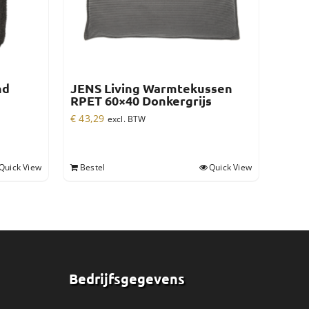
nd
JENS Living Warmtekussen
RPET 60×40 Donkergrijs
€
43,29
excl. BTW
Quick View
Bestel
Quick View
Bedrijfsgegevens